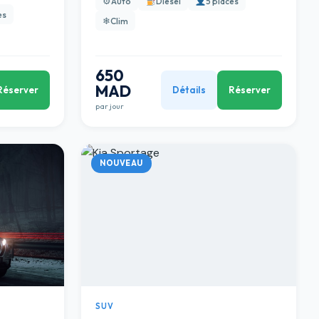
⚙
Auto
Diesel
5 places
es
❄
Clim
650
MAD
Réserver
Détails
Réserver
par jour
NOUVEAU
SUV