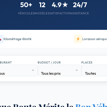
50+
12
4.9★
24/7
VÉHICULES
MODÈLES
SATISFACTION
ASSISTANCE
Kilométrage illimité
Livraison aéropo
BURANT
BUDGET / JOUR
PLACES
ous
Tous les prix
Toutes
ue Route Mérite le
Bon Véh