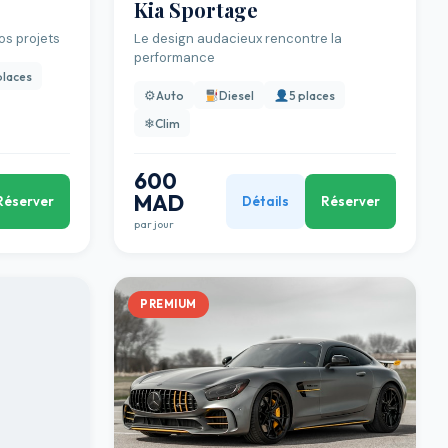
Kia Sportage
os projets
Le design audacieux rencontre la
performance
places
⚙
Auto
Diesel
5 places
❄
Clim
600
MAD
Réserver
Détails
Réserver
par jour
PREMIUM