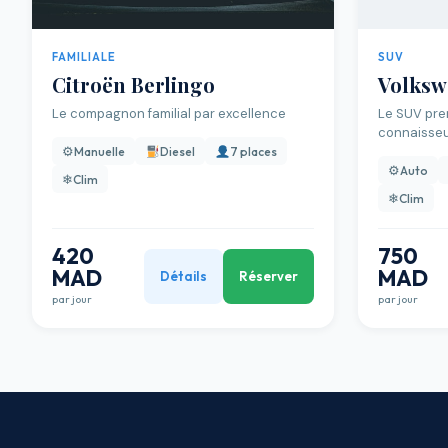
FAMILIALE
SUV
Citroën Berlingo
Volksw
Le compagnon familial par excellence
Le SUV pre
connaisse
⚙
Manuelle
Diesel
7 places
⚙
Auto
❄
Clim
❄
Clim
420
750
MAD
MAD
Détails
Réserver
par jour
par jour