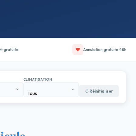
♥
rt gratuite
Annulation gratuite 48h
CLIMATISATION
↻ Réinitialiser
Tous
icule