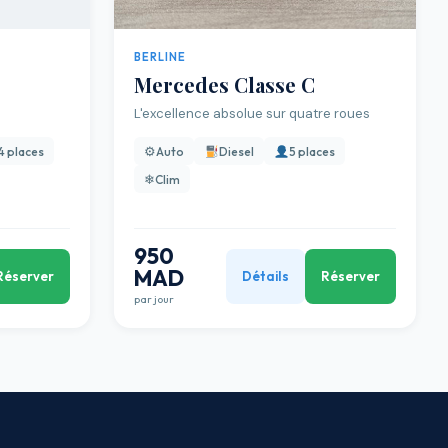
BERLINE
Mercedes Classe C
L'excellence absolue sur quatre roues
⚙
4 places
Auto
Diesel
5 places
❄
Clim
950
MAD
Réserver
Détails
Réserver
par jour