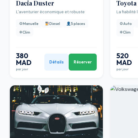
Dacia Duster
Toyota
L'aventurier économique et robuste
La fiabilit
⚙
⚙
Manuelle
Diesel
5 places
Auto
❄
❄
Clim
Clim
380
520
MAD
MAD
Détails
Réserver
par jour
par jour