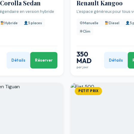
 Corolla Sedan
Renault Kangoo
é légendaire en version hybride
L'espace généreux pour tous v
⚙
Hybride
5 places
Manuelle
Diesel
5 
❄
Clim
350
MAD
Détails
Réserver
Détails
par jour
PETIT PRIX