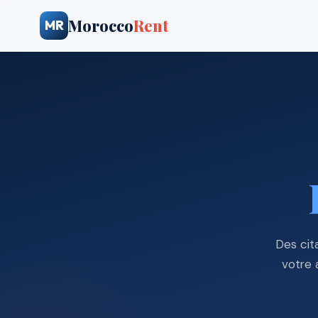
Morocco
Rent
MR
Des cit
votre 