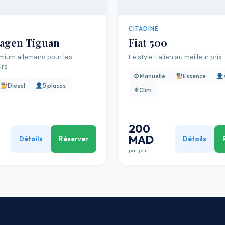
CITADINE
agen Tiguan
Fiat 500
mium allemand pour les
Le style italien au meilleur prix
urs
⚙
Manuelle
Essence
Diesel
5 places
❄
Clim
200
MAD
Détails
Réserver
Détails
par jour