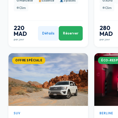
⚙
⚙
Manuelle
Essence
5 places
Auto
❄
❄
Clim
Clim
220
280
MAD
MAD
Détails
Réserver
par jour
par jour
OFFRE SPÉCIALE
ÉCO-RES
SUV
BERLINE