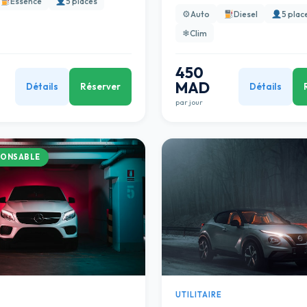
Essence
5 places
⚙
Auto
Diesel
5 plac
❄
Clim
450
MAD
Détails
Réserver
Détails
par jour
PONSABLE
UTILITAIRE