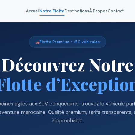
Accueil
Notre Flotte
Destinations
À Propos
Contact
Flotte Premium • +50 véhicules
Découvrez Notre
Flotte d’Exceptio
adines agiles aux SUV conquérants, trouvez le véhicule parf
aventure marocaine. Qualité premium, tarifs transparents, 
irréprochable.