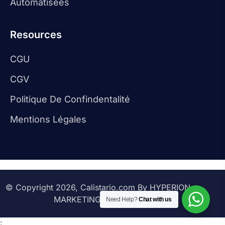
Automatisees
Resources
CGU
CGV
Politique De Confindentalité
Mentions Légales
© Copyright 2026, Calistario.com By HYPERION
MARKETING SERVICES
Need Help?
Chat with us
;