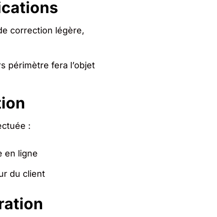
ications
de correction légère,
périmètre fera l’objet
tion
ectuée :
e en ligne
r du client
ration