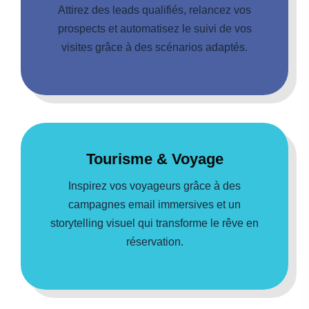
Attirez des leads qualifiés, relancez vos
prospects et automatisez le suivi de vos
visites grâce à des scénarios adaptés.
Tourisme & Voyage
Inspirez vos voyageurs grâce à des
campagnes email immersives et un
storytelling visuel qui transforme le rêve en
réservation.