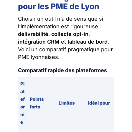
pour les PME de Lyon
Choisir un outil n’a de sens que si
l’implémentation est rigoureuse :
délivrabilité
,
collecte opt-in
,
intégration CRM
et
tableau de bord
.
Voici un comparatif pragmatique pour
PME lyonnaises.
Comparatif rapide des plateformes
Pl
at
ef
Points
Limites
Idéal pour
or
forts
m
e