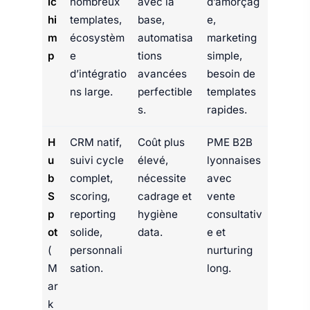
lc
nombreux
avec la
d’amorçag
hi
templates,
base,
e,
m
écosystèm
automatisa
marketing
p
e
tions
simple,
d’intégratio
avancées
besoin de
ns large.
perfectible
templates
s.
rapides.
H
CRM natif,
Coût plus
PME B2B
u
suivi cycle
élevé,
lyonnaises
b
complet,
nécessite
avec
S
scoring,
cadrage et
vente
p
reporting
hygiène
consultativ
ot
solide,
data.
e et
(
personnali
nurturing
M
sation.
long.
ar
k