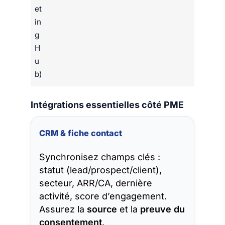
et
in
g
H
u
b)
Intégrations essentielles côté PME
CRM & fiche contact
Synchronisez champs clés :
statut (lead/prospect/client),
secteur, ARR/CA, dernière
activité, score d’engagement.
Assurez la
source
et la
preuve du
consentement
.