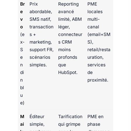
Br
Prix
Reporting
PME
e
abordable,
avancé
locales
v
SMS natif,
limité, ABM
multi-
o
transaction
léger,
canal
(e
s +
connecteur
(email+SM
x-
marketing,
s CRM
S),
S
support FR,
moins
retail/resta
e
scénarios
profonds
uration,
n
simples.
que
services
di
HubSpot.
de
n
proximité.
bl
u
e)
M
Éditeur
Tarification
PME en
ai
simple,
qui grimpe
phase