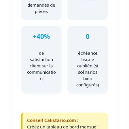
demandes de
pièces
+40%
0
de
échéance
satisfaction
fiscale
client sur la
oubliée (si
communicatio
scénarios
n
bien
configurés)
Conseil Calistario.com :
Créez un tableau de bord mensuel